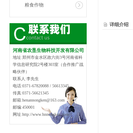
粮食作物
详细介绍
河南省农垦生物科技开发有限公司
地址:郑州市金水区政六街3号河南省科
学信息研究院2号楼303室（合作推广战
略伙伴）
联系人:李先生
电话:0371-67820088 / 56613345
传真:0371-56621345
邮箱:henannongken@163.com
邮编:450001
网址:
http://www.hnnongken.com/