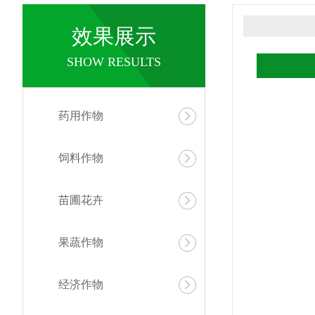
效果展示
SHOW RESULTS
药用作物
饲料作物
苗圃花卉
果蔬作物
经济作物