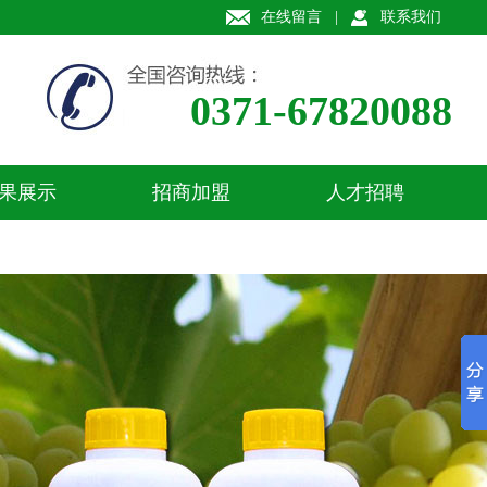
在线留言
|
联系我们
0371-67820088
果展示
招商加盟
人才招聘