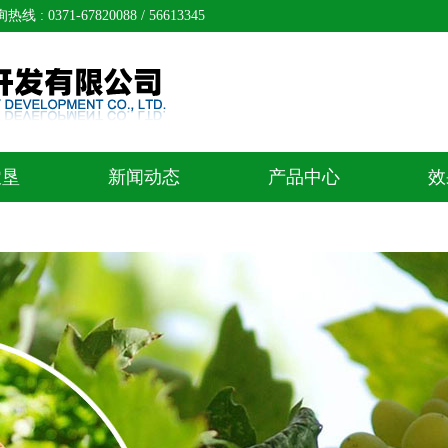
热线 : 0371-67820088 / 56613345
农垦
新闻动态
产品中心
效